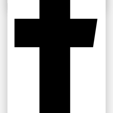
Non mostrare più questa pop-up
Use above code to get 20% off for your first order
when checkout. Don't miss it.
Get Discount
Recommended Products
Paccheri
Trofie