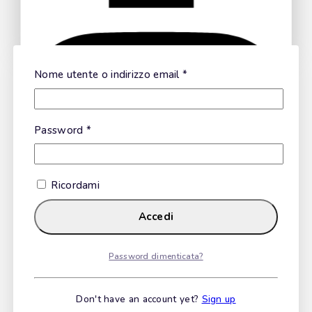
Calamarata
Nome utente o indirizzo email
*
Ask a question
Fusilli Cilentani
Password
*
Your name
Ricordami
Your email
Scialatielli
Accedi
Your message (optional)
Password dimenticata?
Freselle Integrali
Don't have an account yet?
Sign up