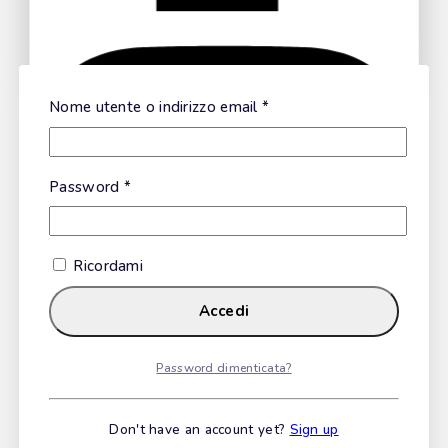
Calamarata
Nome utente o indirizzo email
*
Ask a question
Fusilli Cilentani
Password
*
Your name
Ricordami
Your email
Scialatielli
Accedi
Your message (optional)
Password dimenticata?
Freselle Integrali
Don't have an account yet?
Sign up