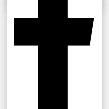
Non mostrare più questa pop-up
Use above code to get 20% off for your first order
when checkout. Don't miss it.
Get Discount
Recommended Products
Paccheri
Trofie