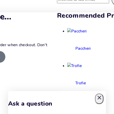
ve…
Recommended Pr
Iscrivendoti accetti la nostra pol
Non m
rder when checkout. Don't
Paccheri
Trofie
Ask a question