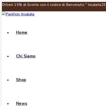
Ottieni 15% di Sconto con il codice di Benvenuto " Insalata25 "
Home
Chi Siamo
Shop
News