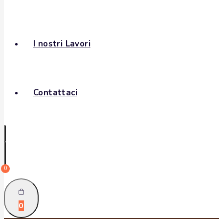
I nostri Lavori
Contattaci
0
0