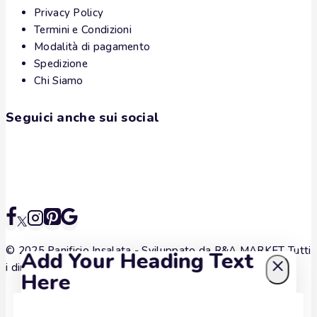
Privacy Policy
Termini e Condizioni
Modalità di pagamento
Spedizione
Chi Siamo
Seguici anche sui social
© 2025 Panificio Insalata - Sviluppato da
R&A MARKET
Tutti
Add Your Heading Text
i diritti sono riservati.
Here
Iscriviti alla nostra newsletter