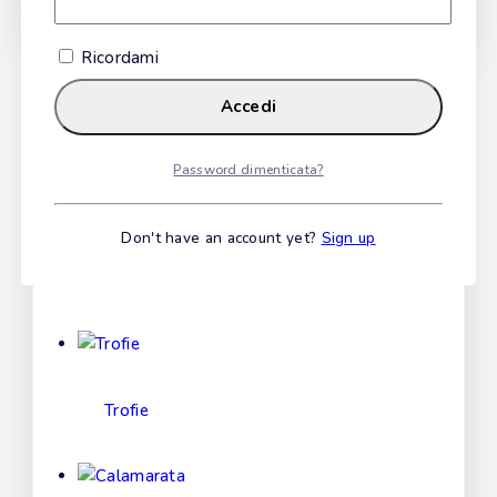
Non mostrare più questa pop-up
Use above code to get 20% off for your first order
Ricordami
when checkout. Don't miss it.
Get Discount
Accedi
Recommended Products
Password dimenticata?
Don't have an account yet?
Sign up
Paccheri
Trofie