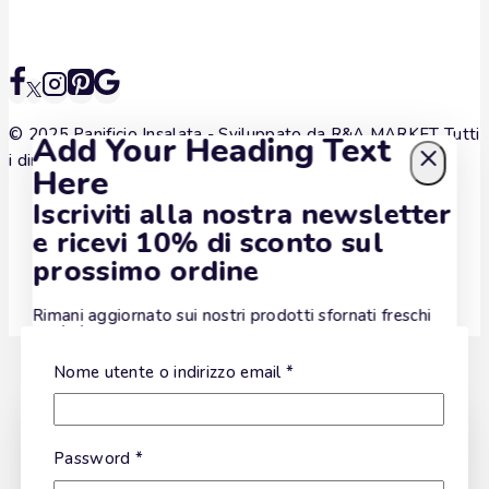
© 2025 Panificio Insalata - Sviluppato da
R&A MARKET
Tutti
Add Your Heading Text
i diritti sono riservati.
Here
Iscriviti alla nostra newsletter
e ricevi 10% di sconto sul
prossimo ordine
Rimani aggiornato sui nostri prodotti sfornati freschi
ogni giorno
Nome utente o indirizzo email
*
Wait! before you leave…
Password
*
We have something special for you
Iscrivendoti accetti la nostra politica di policy privacy.