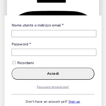
Calamarata
Nome utente o indirizzo email
*
Ask a question
Fusilli Cilentani
Password
*
Your name
Ricordami
Your email
Scialatielli
Accedi
Your message (optional)
Password dimenticata?
Freselle Integrali
Don't have an account yet?
Sign up