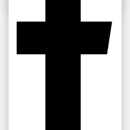
Non mostrare più questa pop-up
Use above code to get 20% off for your first order
when checkout. Don't miss it.
Get Discount
Recommended Products
Paccheri
Trofie